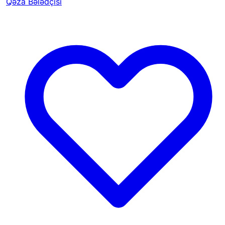
Qəza Bələdçisi