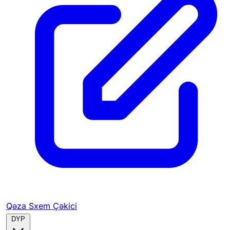
Qəza Sxem Çəkici
DYP