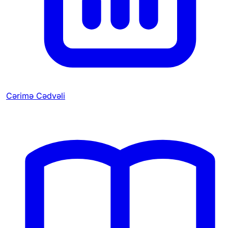
Cərimə Cədvəli