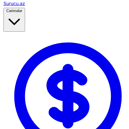
Surucu.az
Cərimələr