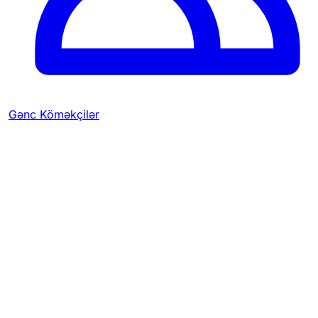
Gənc Köməkçilər