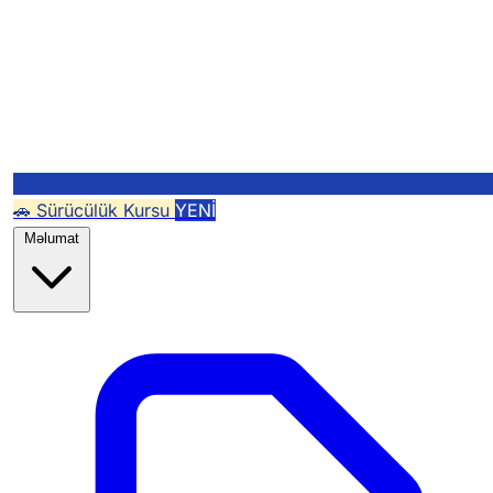
🚗 Sürücülük Kursu
YENİ
Məlumat