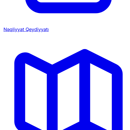
Nəqliyyat Qeydiyyatı