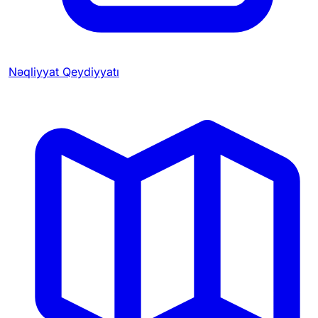
Nəqliyyat Qeydiyyatı