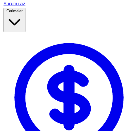
Surucu.az
Cərimələr