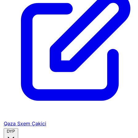
Qəza Sxem Çəkici
DYP