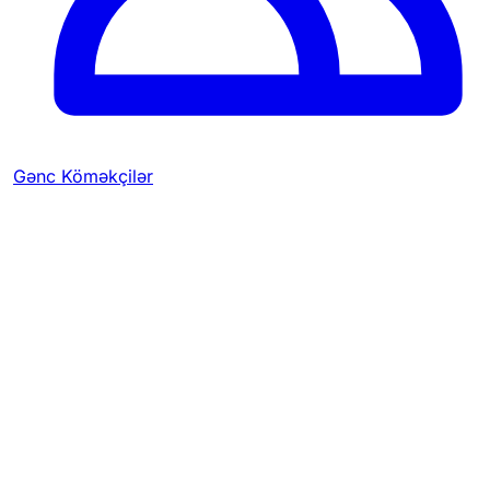
Gənc Köməkçilər