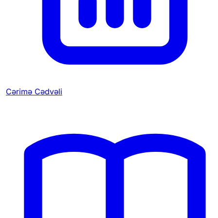
Cərimə Cədvəli