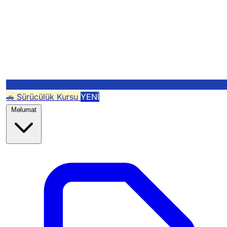
🚗 Sürücülük Kursu
YENİ
Məlumat