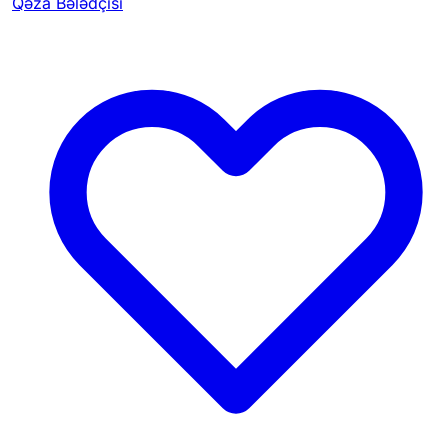
Qəza Bələdçisi