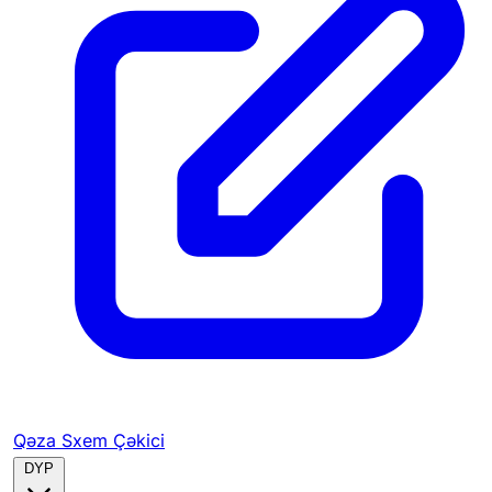
Qəza Sxem Çəkici
DYP