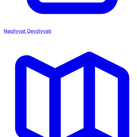
Nəqliyyat Qeydiyyatı