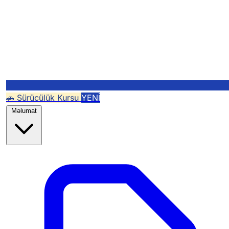
🚗 Sürücülük Kursu
YENİ
Məlumat