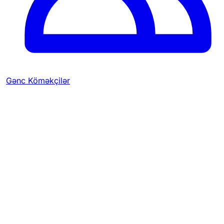
Gənc Köməkçilər