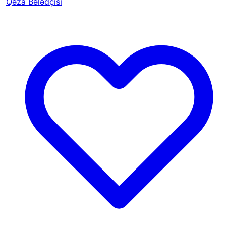
Qəza Bələdçisi