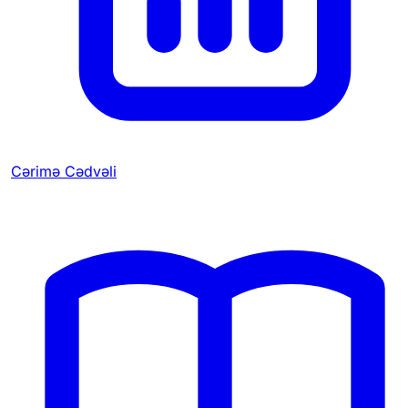
Cərimə Cədvəli