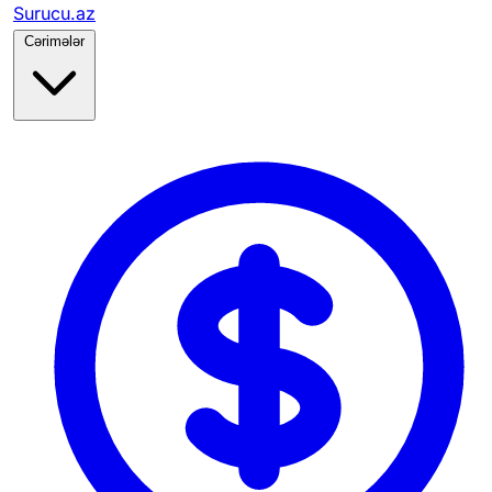
Surucu.az
Cərimələr