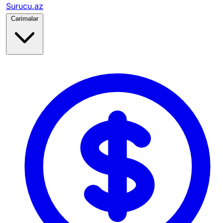
Surucu.az
Cərimələr