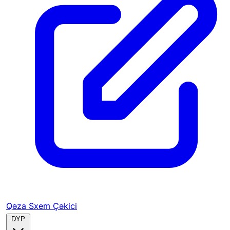
Qəza Sxem Çəkici
DYP