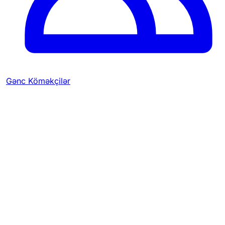
Gənc Köməkçilər