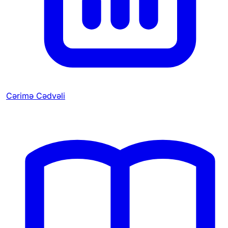
Cərimə Cədvəli