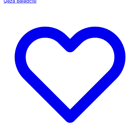
Qəza Bələdçisi