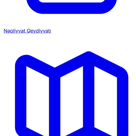
Nəqliyyat Qeydiyyatı