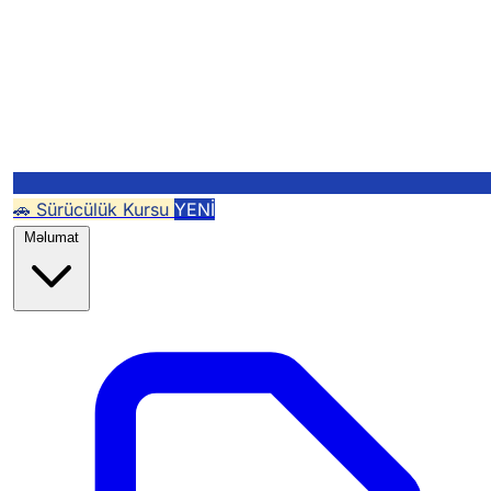
🚗 Sürücülük Kursu
YENİ
Məlumat