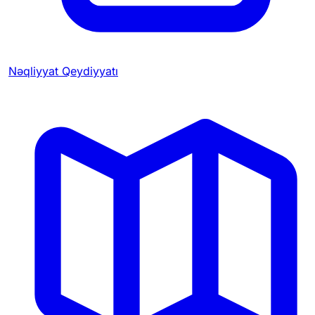
Nəqliyyat Qeydiyyatı