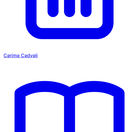
Cərimə Cədvəli