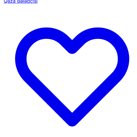
Qəza Bələdçisi