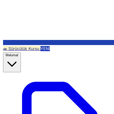
🚗 Sürücülük Kursu
YENİ
Məlumat