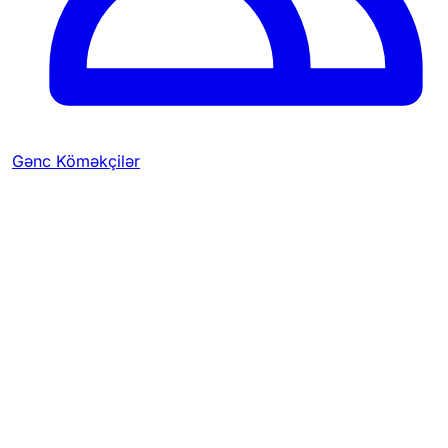
Gənc Köməkçilər