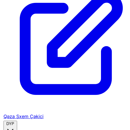
Qəza Sxem Çəkici
DYP