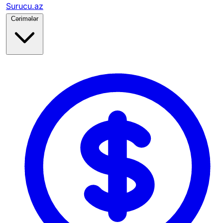
Surucu.az
Cərimələr