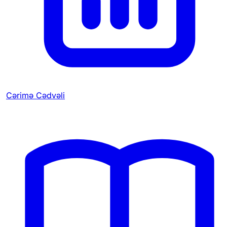
Cərimə Cədvəli