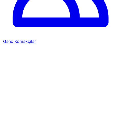
Gənc Köməkçilər