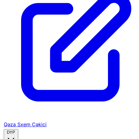
Qəza Sxem Çəkici
DYP