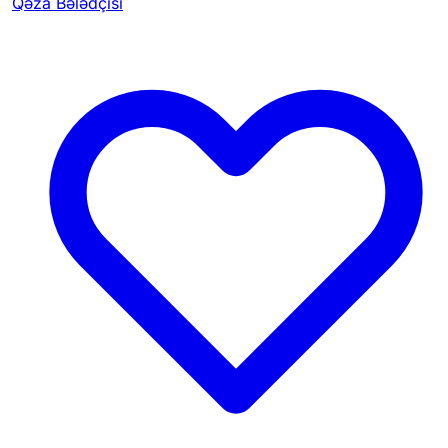
Qəza Bələdçisi