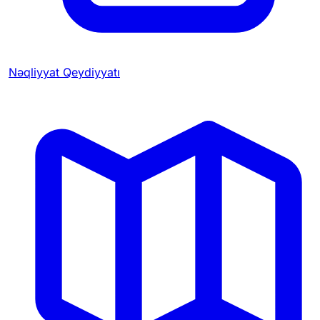
Nəqliyyat Qeydiyyatı