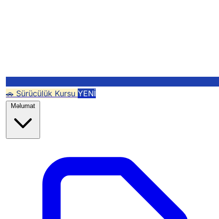
🚗 Sürücülük Kursu
YENİ
Məlumat