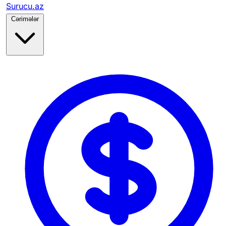
Surucu.az
Cərimələr