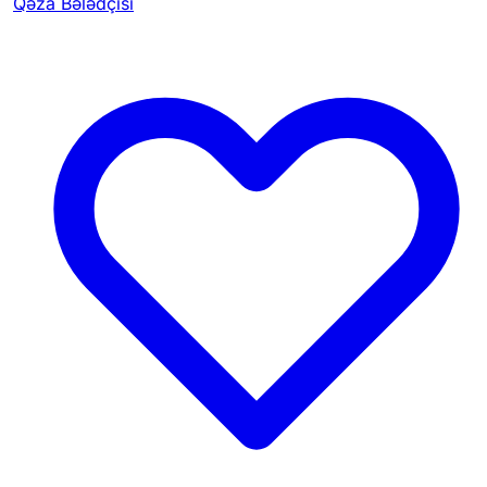
Qəza Bələdçisi