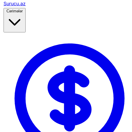
Surucu.az
Cərimələr