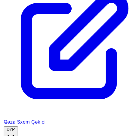
Qəza Sxem Çəkici
DYP