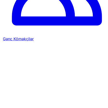
Gənc Köməkçilər