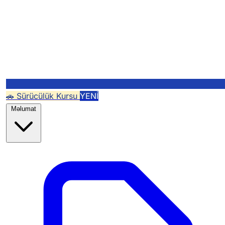
🚗 Sürücülük Kursu
YENİ
Məlumat