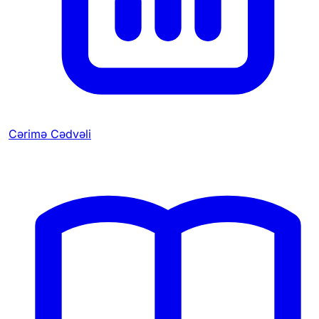
Cərimə Cədvəli