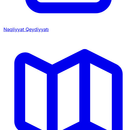
Nəqliyyat Qeydiyyatı