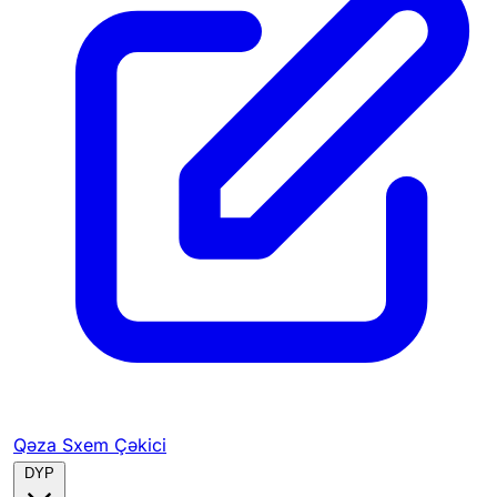
Qəza Sxem Çəkici
DYP