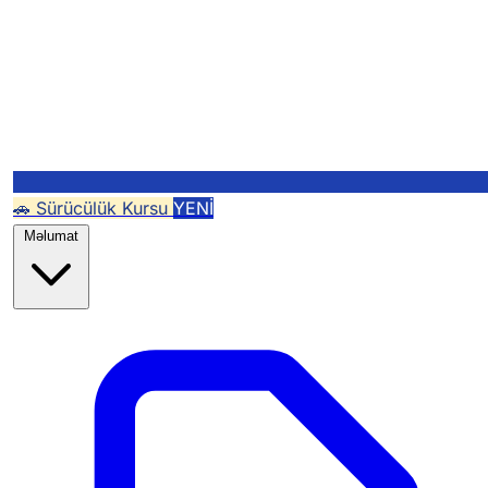
🚗 Sürücülük Kursu
YENİ
Məlumat