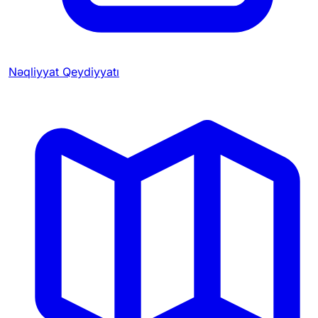
Nəqliyyat Qeydiyyatı