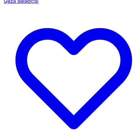
Qəza Bələdçisi