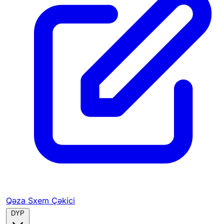
Qəza Sxem Çəkici
DYP