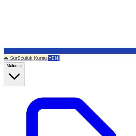
🚗 Sürücülük Kursu
YENİ
Məlumat