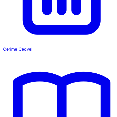
Cərimə Cədvəli