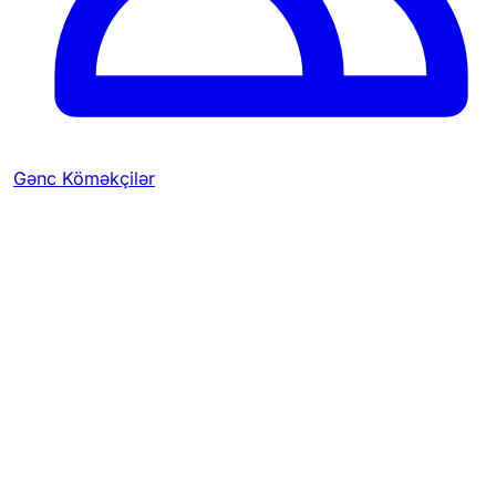
Gənc Köməkçilər