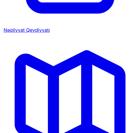
Nəqliyyat Qeydiyyatı