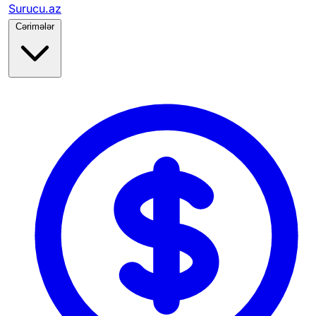
Surucu.az
Cərimələr