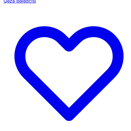
Qəza Bələdçisi