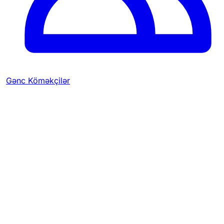
Gənc Köməkçilər