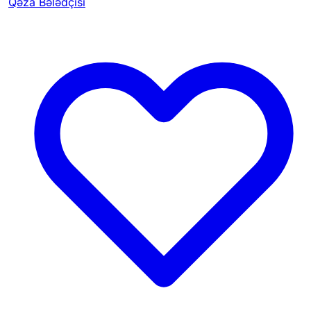
Qəza Bələdçisi