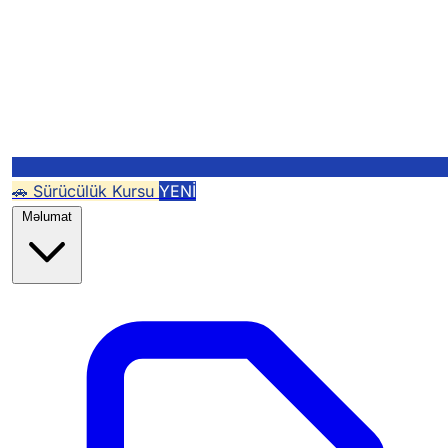
🚗 Sürücülük Kursu
YENİ
Məlumat