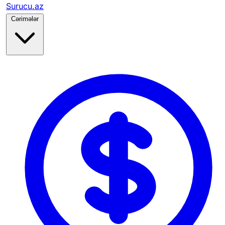
Surucu.az
Cərimələr