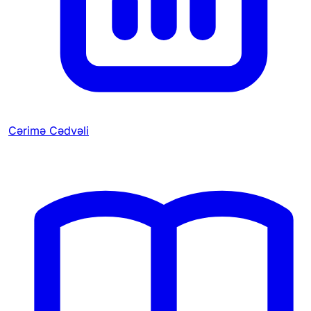
Cərimə Cədvəli