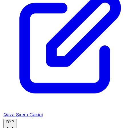
Qəza Sxem Çəkici
DYP