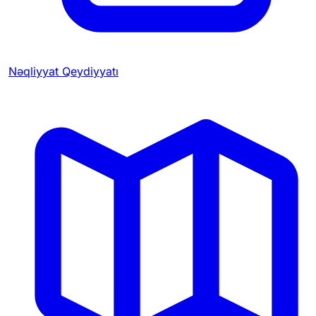
Nəqliyyat Qeydiyyatı