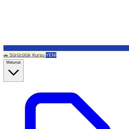
🚗 Sürücülük Kursu
YENİ
Məlumat