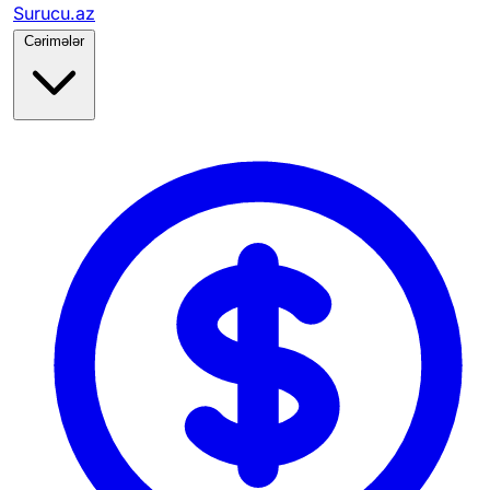
Surucu.az
Cərimələr