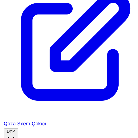
Qəza Sxem Çəkici
DYP