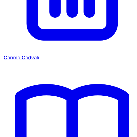
Cərimə Cədvəli