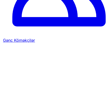
Gənc Köməkçilər