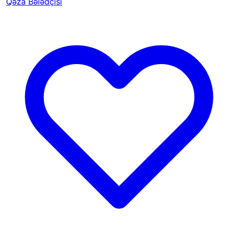
Qəza Bələdçisi