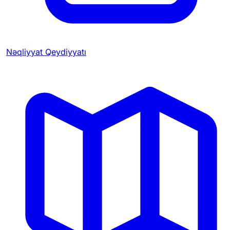
Nəqliyyat Qeydiyyatı